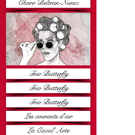
Charo Beltran-Nunez
Trio Butterfly
Trio Butterfly
Trio Butterfly
Les courants d'air
La Caval'Arte