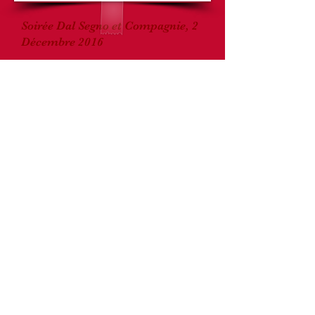
Soirée Dal Segno et Compagnie, 2
Décembre 2016
Je vais vous poser une devinette: Qui
somme-nous venus écouter ce soir ?
Les DIVETTES !
Eh bien vous allez voir, elles sont
chouettes les Divettes
Et coquettes, pas de midinettes
Les Divettes, ça n'est pas d'lopérette,
ni de la chansonnette
Elles déconcertent, les Divettes
Je pense que vous ne regretterez pas
vos pépettes
Et gardez bien votre ticket in the
pocket
Car après le concert, ya une petite
dinette
Non non, ce n'sont pas des sornettes
Mais j'vois que j'vous embête
Il est temps que j'm'arrête